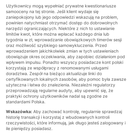
Użytkownicy mogą wypełniać prywatne kwestionariusze
samooceny na tej stronie. Jeśli klient wydaje się
zaniepokojony lub jego odpowiedzi wskazują na problem,
powinien natychmiast otrzymać dostęp do dobrowolnych
narzędzi ograniczających. Niektóre z nich to ustawianie
limitów kwot, które można wpłacać każdego dnia lub
tygodnia w zł, wprowadzanie obowiązkowych timerów sesji
oraz możliwość szybkiego samowykluczenia. Przed
wprowadzeniem jakichkolwiek zmian w tych ustawieniach
obowiązuje okres oczekiwania, aby zapobiec działaniom pod
wpływem impulsu. Ponadto wszyscy posiadacze kont polski
korzystają ze współpracy z renomowanymi usługami
doradztwa. Zespół na bieżąco aktualizuje linki do
certyfikowanych lokalnych zasobów, aby pomoc była zawsze
użyteczna i łatwa do znalezienia. Niezależni regulatorzy
przeprowadzają regularne audyty, aby upewnić się, że
praktyki ochrony użytkowników nadal są zgodne ze
standardami Polska.
Wskazówka:
Aby zachować kontrolę, regularnie sprawdzaj
historię transakcji i korzystaj z wbudowanych kontroli
rzeczywistości, które informują, jak długo jesteś zalogowany i
ile pieniędzy posiadasz.