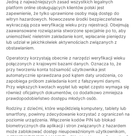
Jedną z najważniejszych zasad wszystkich legalnych
platform online obsługujących klientów polski jest
zapewnienie, że tylko uprawnione osoby mają dostęp do
witryn hazardowych. Nowoczesne środki bezpieczeństwa
wykraczają poza weryfikację wieku przy rejestracji. Obejmują
zaawansowane rozwiązania stworzone specjalnie po to, aby
uniemożliwić nieletnim zakładanie kont, wpłacanie pieniędzy
lub udział w jakichkolwiek aktywnościach związanych z
obstawianiem.
Operatorzy korzystają obecnie z narzędzi weryfikacji wieku
połączonych z krajowymi bazami danych. Oznacza to, że
przy tworzeniu konta tożsamość użytkownika jest
automatycznie sprawdzana pod kątem daty urodzenia, co
zapobiega próbom zakładania kont z fałszywymi danymi.
Przy większych kwotach wypłat lub wpłat często wymaga się
również oficjalnych dokumentów, co dodatkowo zmniejsza
prawdopodobieństwo dostępu młodych osób.
Rodziny z dziećmi, które współdzielą komputery, tablety lub
smartfony, powinny zdecydowanie korzystać z ograniczeń na
poziomie urządzenia. Włączenie kodów PIN lub blokad
biometrycznych dla aplikacji i stron związanych z hazardem
może zablokować dostęp nieupoważnionym użytkownikom。