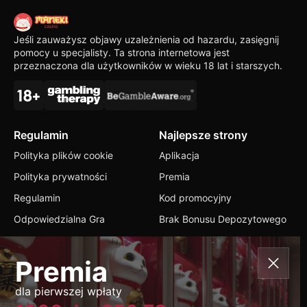
Jeśli zauważysz objawy uzależnienia od hazardu, zasięgnij
pomocy u specjalisty. Ta strona internetowa jest
przeznaczona dla użytkowników w wieku 18 lat i starszych.
Regulamin
Najlepsze strony
Polityka plików cookie
Aplikacja
Polityka prywatności
Premia
Regulamin
Kod promocyjny
Odpowiedzialna Gra
Brak Bonusu Depozytowego
Kontakty
Premia
+1 416 471 6860
dla pierwszej wpłaty
info@manekicasinos.com