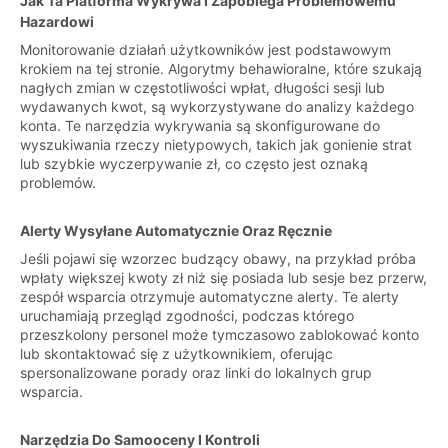
Jak Ta Platforma Wykrywa I Zapobiega Problemowemu
Hazardowi
Monitorowanie działań użytkowników jest podstawowym
krokiem na tej stronie. Algorytmy behawioralne, które szukają
nagłych zmian w częstotliwości wpłat, długości sesji lub
wydawanych kwot, są wykorzystywane do analizy każdego
konta. Te narzędzia wykrywania są skonfigurowane do
wyszukiwania rzeczy nietypowych, takich jak gonienie strat
lub szybkie wyczerpywanie zł, co często jest oznaką
problemów.
Alerty Wysyłane Automatycznie Oraz Ręcznie
Jeśli pojawi się wzorzec budzący obawy, na przykład próba
wpłaty większej kwoty zł niż się posiada lub sesje bez przerw,
zespół wsparcia otrzymuje automatyczne alerty. Te alerty
uruchamiają przegląd zgodności, podczas którego
przeszkolony personel może tymczasowo zablokować konto
lub skontaktować się z użytkownikiem, oferując
spersonalizowane porady oraz linki do lokalnych grup
wsparcia.
Narzędzia Do Samooceny I Kontroli