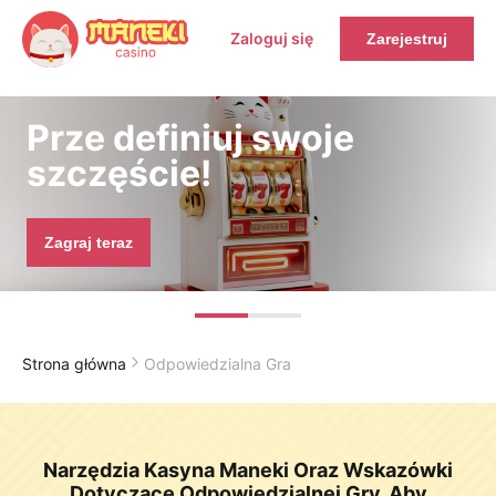
Zaloguj się
Zarejestruj
Prze definiuj swoje
szczęście!
Zagraj teraz
Strona główna
Odpowiedzialna Gra
Narzędzia Kasyna Maneki Oraz Wskazówki
Dotyczące Odpowiedzialnej Gry, Aby