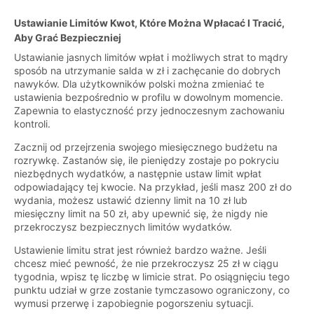
Ustawianie Limitów Kwot, Które Można Wpłacać I Tracić,
Aby Grać Bezpieczniej
Ustawianie jasnych limitów wpłat i możliwych strat to mądry
sposób na utrzymanie salda w zł i zachęcanie do dobrych
nawyków. Dla użytkowników polski można zmieniać te
ustawienia bezpośrednio w profilu w dowolnym momencie.
Zapewnia to elastyczność przy jednoczesnym zachowaniu
kontroli.
Zacznij od przejrzenia swojego miesięcznego budżetu na
rozrywkę. Zastanów się, ile pieniędzy zostaje po pokryciu
niezbędnych wydatków, a następnie ustaw limit wpłat
odpowiadający tej kwocie. Na przykład, jeśli masz 200 zł do
wydania, możesz ustawić dzienny limit na 10 zł lub
miesięczny limit na 50 zł, aby upewnić się, że nigdy nie
przekroczysz bezpiecznych limitów wydatków.
Ustawienie limitu strat jest również bardzo ważne. Jeśli
chcesz mieć pewność, że nie przekroczysz 25 zł w ciągu
tygodnia, wpisz tę liczbę w limicie strat. Po osiągnięciu tego
punktu udział w grze zostanie tymczasowo ograniczony, co
wymusi przerwę i zapobiegnie pogorszeniu sytuacji.