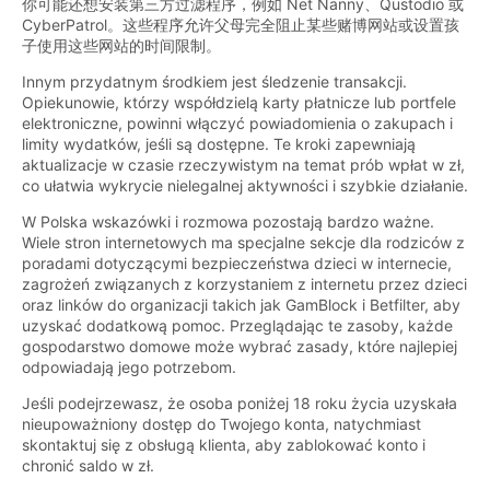
你可能还想安装第三方过滤程序，例如 Net Nanny、Qustodio 或
CyberPatrol。这些程序允许父母完全阻止某些赌博网站或设置孩
子使用这些网站的时间限制。
Innym przydatnym środkiem jest śledzenie transakcji.
Opiekunowie, którzy współdzielą karty płatnicze lub portfele
elektroniczne, powinni włączyć powiadomienia o zakupach i
limity wydatków, jeśli są dostępne. Te kroki zapewniają
aktualizacje w czasie rzeczywistym na temat prób wpłat w zł,
co ułatwia wykrycie nielegalnej aktywności i szybkie działanie.
W Polska wskazówki i rozmowa pozostają bardzo ważne.
Wiele stron internetowych ma specjalne sekcje dla rodziców z
poradami dotyczącymi bezpieczeństwa dzieci w internecie,
zagrożeń związanych z korzystaniem z internetu przez dzieci
oraz linków do organizacji takich jak GamBlock i Betfilter, aby
uzyskać dodatkową pomoc. Przeglądając te zasoby, każde
gospodarstwo domowe może wybrać zasady, które najlepiej
odpowiadają jego potrzebom.
Jeśli podejrzewasz, że osoba poniżej 18 roku życia uzyskała
nieupoważniony dostęp do Twojego konta, natychmiast
skontaktuj się z obsługą klienta, aby zablokować konto i
chronić saldo w zł.