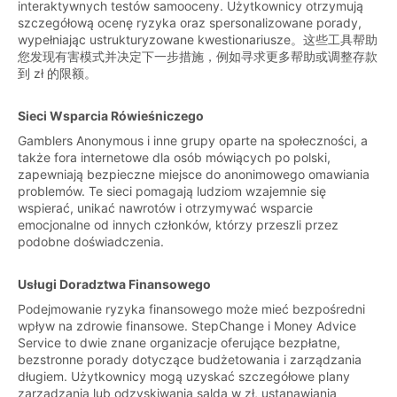
interaktywnych testów samooceny. Użytkownicy otrzymują
szczegółową ocenę ryzyka oraz spersonalizowane porady,
wypełniając ustrukturyzowane kwestionariusze。这些工具帮助
您发现有害模式并决定下一步措施，例如寻求更多帮助或调整存款
到 zł 的限额。
Sieci Wsparcia Rówieśniczego
Gamblers Anonymous i inne grupy oparte na społeczności, a
także fora internetowe dla osób mówiących po polski,
zapewniają bezpieczne miejsce do anonimowego omawiania
problemów. Te sieci pomagają ludziom wzajemnie się
wspierać, unikać nawrotów i otrzymywać wsparcie
emocjonalne od innych członków, którzy przeszli przez
podobne doświadczenia.
Usługi Doradztwa Finansowego
Podejmowanie ryzyka finansowego może mieć bezpośredni
wpływ na zdrowie finansowe. StepChange i Money Advice
Service to dwie znane organizacje oferujące bezpłatne,
bezstronne porady dotyczące budżetowania i zarządzania
długiem. Użytkownicy mogą uzyskać szczegółowe plany
zarządzania lub odzyskiwania salda w zł, ustanawiania