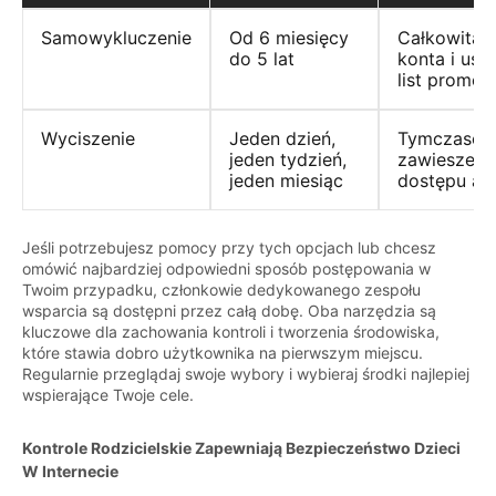
Samowykluczenie
Od 6 miesięcy
Całkowita 
do 5 lat
konta i usu
list promoc
Wyciszenie
Jeden dzień,
Tymczaso
jeden tydzień,
zawieszenie
jeden miesiąc
dostępu ani
Jeśli potrzebujesz pomocy przy tych opcjach lub chcesz
omówić najbardziej odpowiedni sposób postępowania w
Twoim przypadku, członkowie dedykowanego zespołu
wsparcia są dostępni przez całą dobę. Oba narzędzia są
kluczowe dla zachowania kontroli i tworzenia środowiska,
które stawia dobro użytkownika na pierwszym miejscu.
Regularnie przeglądaj swoje wybory i wybieraj środki najlepiej
wspierające Twoje cele.
Kontrole Rodzicielskie Zapewniają Bezpieczeństwo Dzieci
W Internecie