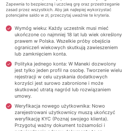
Zapewnia to bezpieczną i uczciwą grę oraz przestrzeganie
zasad przez wszystkich. Aby jak najlepiej wykorzystać
potencjalne saldo w zł, przeczytaj uważnie te kryteria.
Wymóg wieku: Każdy uczestnik musi mieć
ukończone co najmniej 18 lat lub wiek określony
prawem w Polska. Wszelkie próby obejścia
ograniczeń wiekowych skutkują zawieszeniem
lub zamknięciem konta.
Polityka jednego konta: W Maneki dozwolony
jest tylko jeden profil na osobę. Tworzenie wielu
rejestracji w celu uzyskania dodatkowych
korzyści jest surowo zabronione i może
skutkować utratą nagród lub rozwiązaniem
umowy.
Weryfikacja nowego użytkownika: Nowo
zarejestrowani użytkownicy muszą ukończyć
weryfikację KYC (Poznaj swojego klienta).
Przygotuj ważny dokument tożsamości i