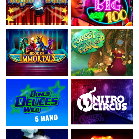
promocyjnych kasyna Maneki
Jak przyznawane są darmowe spiny
Optymalne wykorzystanie promocji z darmowymi
spinami
Regulamin: kluczowe zasady do rozważenia przed
użyciem kodu promocyjnego
Limity, ograniczenia i zasady wypłat
Gry kwalifikujące się do promocji oraz nadużywanie
bonusów
Czego nie należy robić podczas korzystania z kodu
promocyjnego Maneki
Jak łączyć kody z bieżącymi promocjami kasyna
Rozwiązywanie problemów z kluczami nagród i
nieprawidłowymi wpisami
Najczęstsze powody, dla których klucz nagrody nie
działa