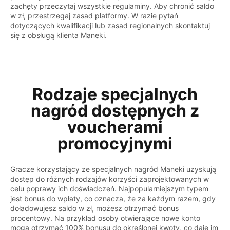
zachęty przeczytaj wszystkie regulaminy. Aby chronić saldo
w zł, przestrzegaj zasad platformy. W razie pytań
dotyczących kwalifikacji lub zasad regionalnych skontaktuj
się z obsługą klienta Maneki.
Rodzaje specjalnych
nagród dostępnych z
voucherami
promocyjnymi
Gracze korzystający ze specjalnych nagród Maneki uzyskują
dostęp do różnych rodzajów korzyści zaprojektowanych w
celu poprawy ich doświadczeń. Najpopularniejszym typem
jest bonus do wpłaty, co oznacza, że za każdym razem, gdy
doładowujesz saldo w zł, możesz otrzymać bonus
procentowy. Na przykład osoby otwierające nowe konto
mogą otrzymać 100% bonusu do określonej kwoty, co daje im