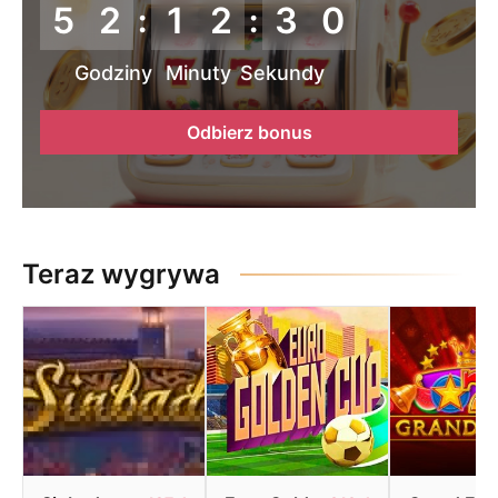
5
2
1
2
2
9
:
:
Godziny
Minuty
Sekundy
Odbierz bonus
Teraz wygrywa