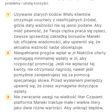
problemy i utratę korzyści:
Używanie starych kodów Wielu klientów
otrzymuje vouchery z nieoficjalnych źródeł,
gdzie daty ważności nie są jasno podane. Aby
mieć pewność, że Twoja ciężka praca się opłaci,
zawsze sprawdzaj zakładkę bonusów Maneki
lub oficjalne wiadomości, aby upewnić się, że
aktualna ważność nadal obowiązuje.
Niespełnianie progów wpłat w zł Niektóre oferty
wymagają minimalnej wpłaty w zł, aby
rozpocząć promocję. Jeśli nie wpłacisz tej
kwoty, nie otrzymasz nagrody, nawet jeśli
pomyślnie zarejestrujesz się za pomocą
specjalnego słowa. Przed wysłaniem pieniędzy
upewnij się, że znasz wymagania dotyczące
wpłaty.
Nie zwracanie uwagi na wielkość liter Czasami
platforma Maneki traktuje małe i wielkie litery
jako dwie różne wartości. Aby uniknąć błędów,