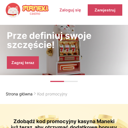
Zaloguj się
Zarejestruj
Prze definiuj swoje
szczęście!
Zagraj teraz
Strona główna
Kod promocyjny
Zdobądź kod promocyjny kasyna Maneki
już teraz, aby otrzymać dodatkowe bonusy