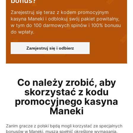
bonus?
Zarejestruj się teraz z kodem promocyjnym
kasyna Maneki i odblokuj swój pakiet powitalny,
w tym do 100 darmowych spinów i 100% bonusu
do wpłaty.
Zarejestruj się i odbierz
Co należy zrobić, aby
skorzystać z kodu
promocyjnego kasyna
Maneki
Zanim gracze z polski będą mogli korzystać ze specjalnych
bonusów w Maneki, muszą spełnić określone wymagania.