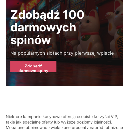
Zdobądź 100
darmowych
spinów
Na popularnych slotach przy pierwszej wpłacie
Zdobądź
darmowe spiny
Niektóre kampanie kasynowe oferują osobiste korzyści VIP,
takie jak specjalne oferty lub wyższe poziomy lojalności.
Mogą one obejmować zwiększone procenty nagród, obniżone