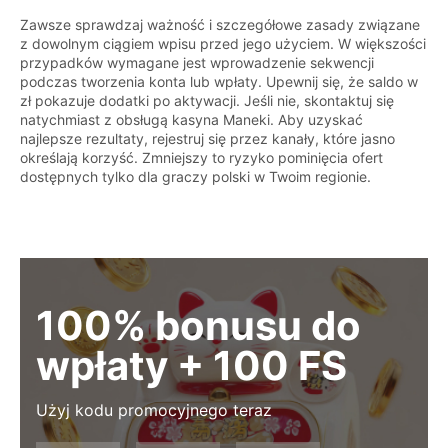
Zawsze sprawdzaj ważność i szczegółowe zasady związane
z dowolnym ciągiem wpisu przed jego użyciem. W większości
przypadków wymagane jest wprowadzenie sekwencji
podczas tworzenia konta lub wpłaty. Upewnij się, że saldo w
zł pokazuje dodatki po aktywacji. Jeśli nie, skontaktuj się
natychmiast z obsługą kasyna Maneki. Aby uzyskać
najlepsze rezultaty, rejestruj się przez kanały, które jasno
określają korzyść. Zmniejszy to ryzyko pominięcia ofert
dostępnych tylko dla graczy polski w Twoim regionie.
100% bonusu do
wpłaty + 100 FS
Użyj kodu promocyjnego teraz