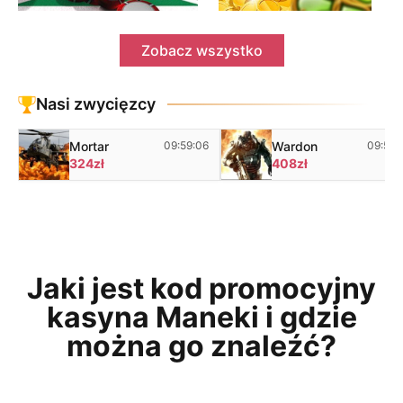
Zobacz wszystko
Nasi zwycięzcy
Mortar
09:59:06
Wardon
09:58:
324zł
408zł
Jaki jest kod promocyjny
kasyna Maneki i gdzie
można go znaleźć?