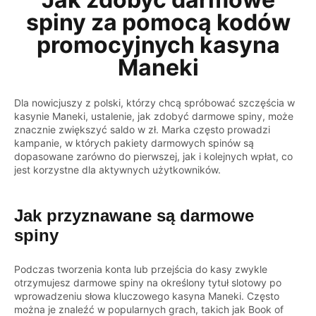
spiny za pomocą kodów
promocyjnych kasyna
Maneki
Dla nowicjuszy z polski, którzy chcą spróbować szczęścia w
kasynie Maneki, ustalenie, jak zdobyć darmowe spiny, może
znacznie zwiększyć saldo w zł. Marka często prowadzi
kampanie, w których pakiety darmowych spinów są
dopasowane zarówno do pierwszej, jak i kolejnych wpłat, co
jest korzystne dla aktywnych użytkowników.
Jak przyznawane są darmowe
spiny
Podczas tworzenia konta lub przejścia do kasy zwykle
otrzymujesz darmowe spiny na określony tytuł slotowy po
wprowadzeniu słowa kluczowego kasyna Maneki. Często
można je znaleźć w popularnych grach, takich jak Book of